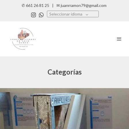
✆ 661 26 81 25
|
✉ juanrramon79@gmail.com
Seleccionar idioma
Categorías